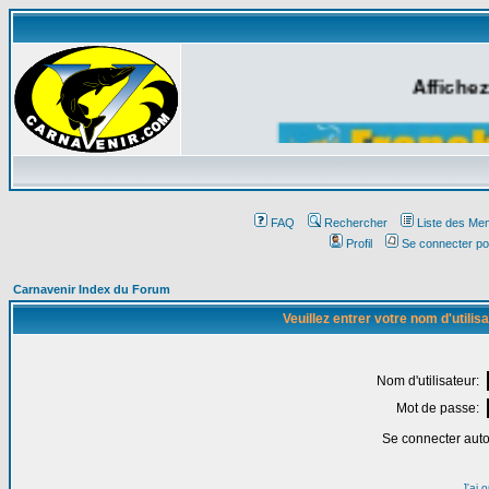
Affichez
FAQ
Rechercher
Liste des Me
Profil
Se connecter po
Carnavenir Index du Forum
Veuillez entrer votre nom d'utili
Nom d'utilisateur:
Mot de passe:
Se connecter aut
J'ai 