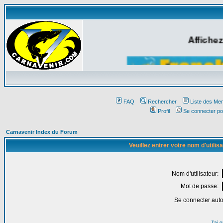
Affichez
FAQ
Rechercher
Liste des Me
Profil
Se connecter po
Carnavenir Index du Forum
Veuillez entrer votre nom d'utili
Nom d'utilisateur:
Mot de passe:
Se connecter aut
J'ai 