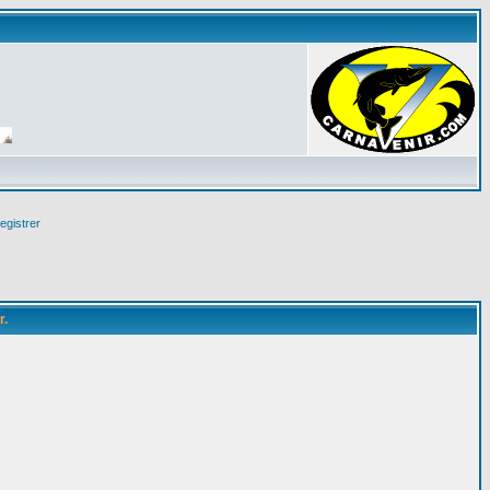
egistrer
r.