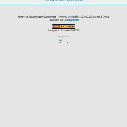
Forum de l'association Carnavenir
- Powered by
phpBB
© 2001, 2005 phpBB Group
Traduction par :
phpBB-fr.com
Inscriptions bloquées: 167212