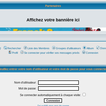
Partenaires
Affichez votre bannière ici
Q
Rechercher
Liste des Membres
Groupes d'utilisateurs
Album
S'enr
Profil
Se connecter pour vérifier ses messages privés
Connexion
euillez entrer votre nom d'utilisateur et votre mot de passe pour vous connecte
Nom d'utilisateur:
Mot de passe:
Se connecter automatiquement à chaque visite:
J'ai oublié mon mot de passe