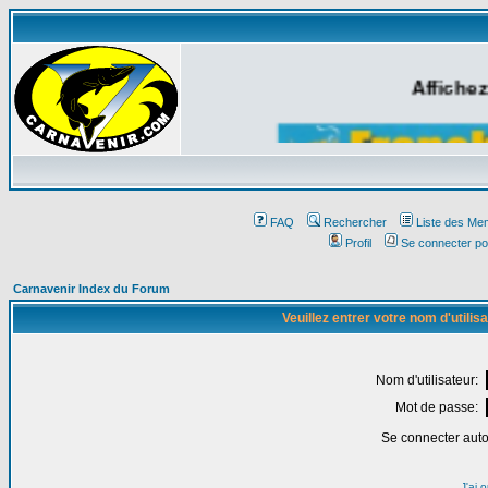
Affichez
FAQ
Rechercher
Liste des Me
Profil
Se connecter po
Carnavenir Index du Forum
Veuillez entrer votre nom d'utili
Nom d'utilisateur:
Mot de passe:
Se connecter aut
J'ai 