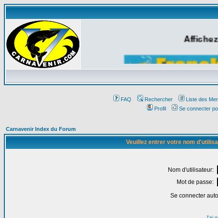
Affichez
FAQ
Rechercher
Liste des Me
Profil
Se connecter po
Carnavenir Index du Forum
Veuillez entrer votre nom d'utili
Nom d'utilisateur:
Mot de passe:
Se connecter aut
J'ai 