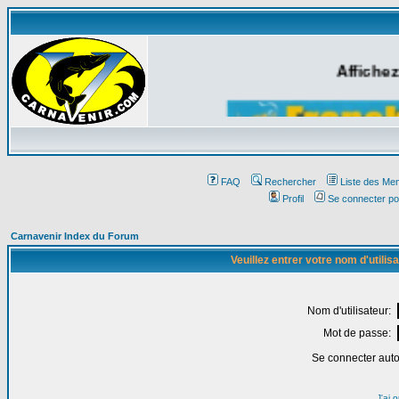
Affichez
FAQ
Rechercher
Liste des Me
Profil
Se connecter po
Carnavenir Index du Forum
Veuillez entrer votre nom d'utili
Nom d'utilisateur:
Mot de passe:
Se connecter aut
J'ai 