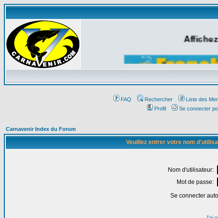
Affichez
FAQ
Rechercher
Liste des Me
Profil
Se connecter po
Carnavenir Index du Forum
Veuillez entrer votre nom d'utili
Nom d'utilisateur:
Mot de passe:
Se connecter aut
J'ai 