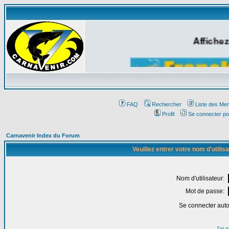
Affichez
FAQ
Rechercher
Liste des Me
Profil
Se connecter po
Carnavenir Index du Forum
Veuillez entrer votre nom d'utili
Nom d'utilisateur:
Mot de passe:
Se connecter aut
J'ai 