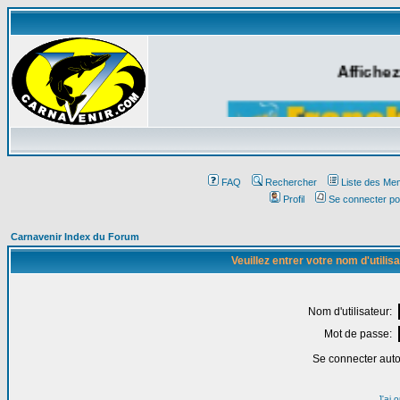
Affichez
FAQ
Rechercher
Liste des Me
Profil
Se connecter po
Carnavenir Index du Forum
Veuillez entrer votre nom d'utili
Nom d'utilisateur:
Mot de passe:
Se connecter aut
J'ai 