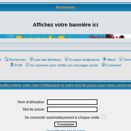
Partenaires
Affichez votre bannière ici
Q
Rechercher
Liste des Membres
Groupes d'utilisateurs
Album
S'enr
Profil
Se connecter pour vérifier ses messages privés
Connexion
euillez entrer votre nom d'utilisateur et votre mot de passe pour vous connecte
Nom d'utilisateur:
Mot de passe:
Se connecter automatiquement à chaque visite:
J'ai oublié mon mot de passe