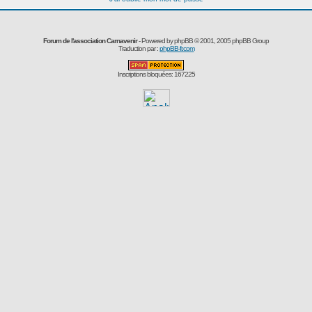
Forum de l'association Carnavenir
- Powered by
phpBB
© 2001, 2005 phpBB Group
Traduction par :
phpBB-fr.com
Inscriptions bloquées: 167225