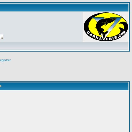
egistrer
r.