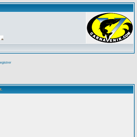
egistrer
r.