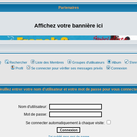
Partenaires
Affichez votre bannière ici
Q
Rechercher
Liste des Membres
Groupes d'utilisateurs
Album
S'enr
Profil
Se connecter pour vérifier ses messages privés
Connexion
euillez entrer votre nom d'utilisateur et votre mot de passe pour vous connecte
Nom d'utilisateur:
Mot de passe:
Se connecter automatiquement à chaque visite:
J'ai oublié mon mot de passe