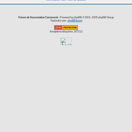
Forum de l'association Carnavenir
- Powered by
phpBB
© 2001, 2005 phpBB Group
Traduction par :
phpBB-fr.com
Inscriptions bloquées: 167212