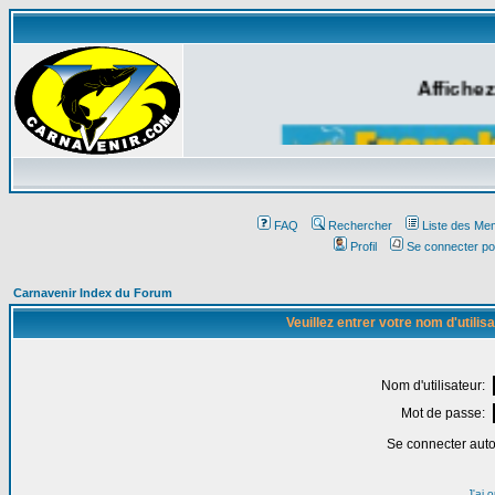
Affichez
FAQ
Rechercher
Liste des Me
Profil
Se connecter po
Carnavenir Index du Forum
Veuillez entrer votre nom d'utili
Nom d'utilisateur:
Mot de passe:
Se connecter aut
J'ai 