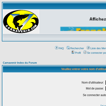
Affichez
FAQ
Rechercher
Liste des Me
Profil
Se connecter po
Carnavenir Index du Forum
Veuillez entrer votre nom d'utili
Nom d'utilisateur:
Mot de passe:
Se connecter aut
J'ai 