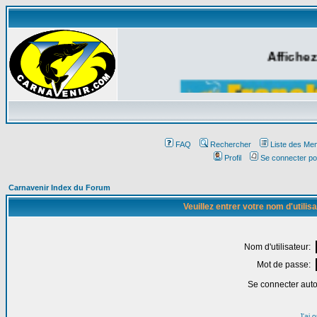
Affichez
FAQ
Rechercher
Liste des Me
Profil
Se connecter po
Carnavenir Index du Forum
Veuillez entrer votre nom d'utili
Nom d'utilisateur:
Mot de passe:
Se connecter aut
J'ai 