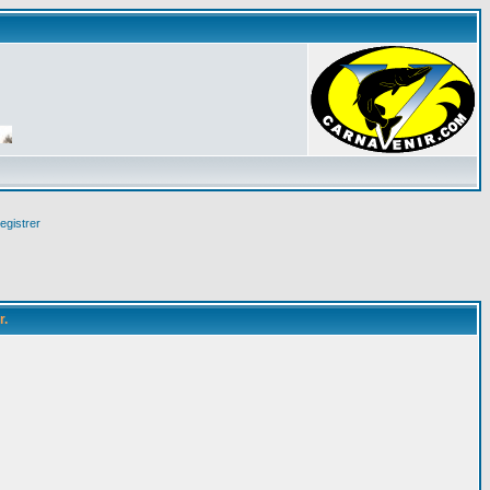
egistrer
r.