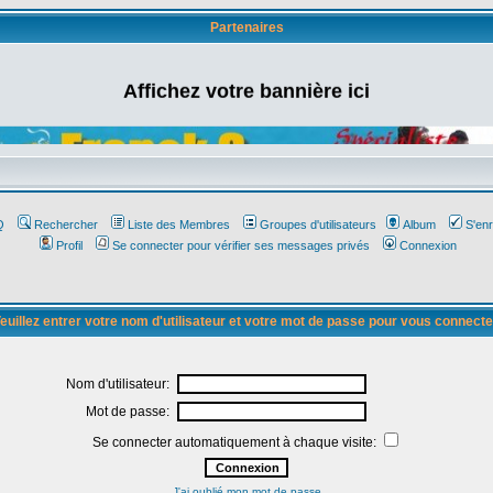
Partenaires
Affichez votre bannière ici
Q
Rechercher
Liste des Membres
Groupes d'utilisateurs
Album
S'enr
Profil
Se connecter pour vérifier ses messages privés
Connexion
euillez entrer votre nom d'utilisateur et votre mot de passe pour vous connecte
Nom d'utilisateur:
Mot de passe:
Se connecter automatiquement à chaque visite:
J'ai oublié mon mot de passe