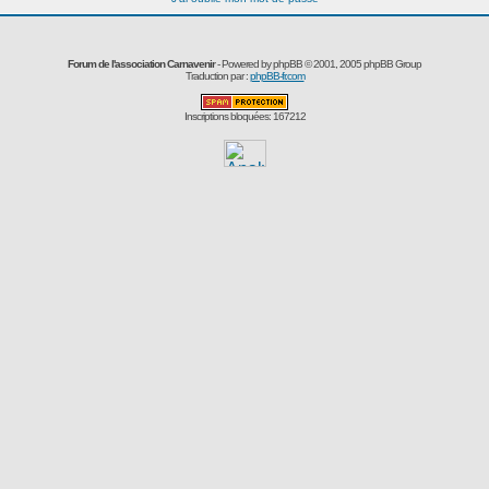
Forum de l'association Carnavenir
- Powered by
phpBB
© 2001, 2005 phpBB Group
Traduction par :
phpBB-fr.com
Inscriptions bloquées: 167212