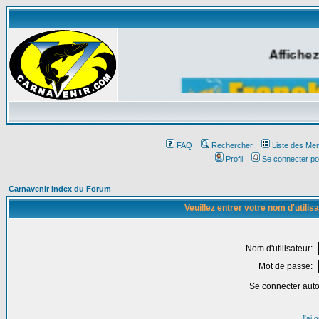
Affichez
FAQ
Rechercher
Liste des Me
Profil
Se connecter po
Carnavenir Index du Forum
Veuillez entrer votre nom d'utili
Nom d'utilisateur:
Mot de passe:
Se connecter aut
J'ai 