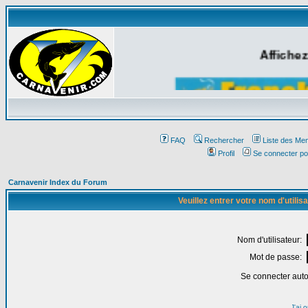
Affichez
FAQ
Rechercher
Liste des Me
Profil
Se connecter po
Carnavenir Index du Forum
Veuillez entrer votre nom d'utili
Nom d'utilisateur:
Mot de passe:
Se connecter aut
J'ai 