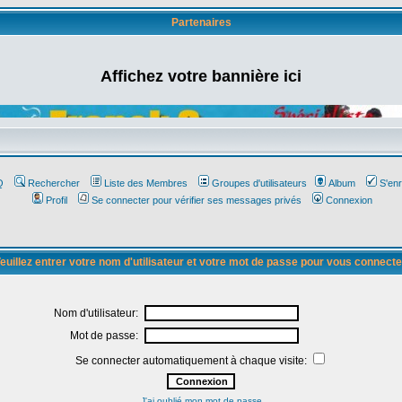
Partenaires
Affichez votre bannière ici
Q
Rechercher
Liste des Membres
Groupes d'utilisateurs
Album
S'enr
Profil
Se connecter pour vérifier ses messages privés
Connexion
euillez entrer votre nom d'utilisateur et votre mot de passe pour vous connecte
Nom d'utilisateur:
Mot de passe:
Se connecter automatiquement à chaque visite:
J'ai oublié mon mot de passe