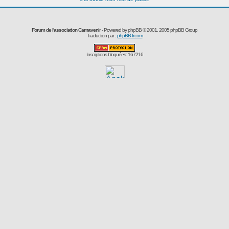
Forum de l'association Carnavenir
- Powered by
phpBB
© 2001, 2005 phpBB Group
Traduction par :
phpBB-fr.com
Inscriptions bloquées: 167216