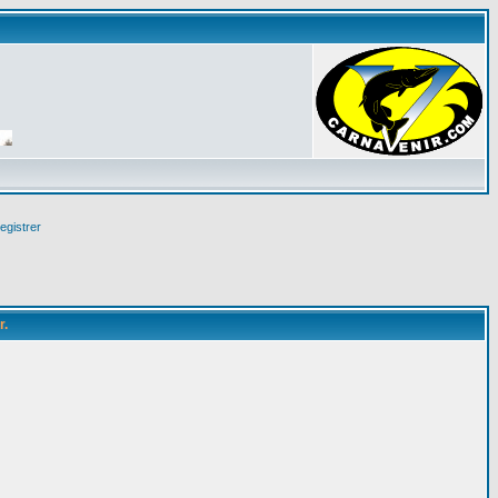
egistrer
r.