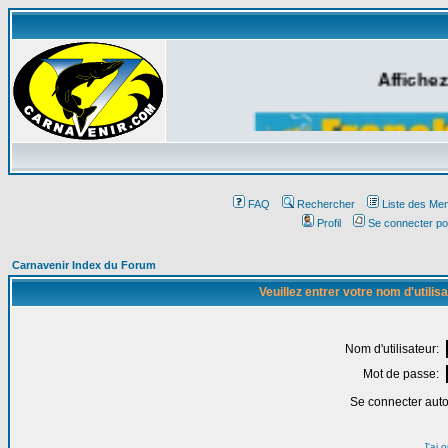
Affichez
FAQ
Rechercher
Liste des Me
Profil
Se connecter po
Carnavenir Index du Forum
Veuillez entrer votre nom d'utili
Nom d'utilisateur:
Mot de passe:
Se connecter aut
J'ai 