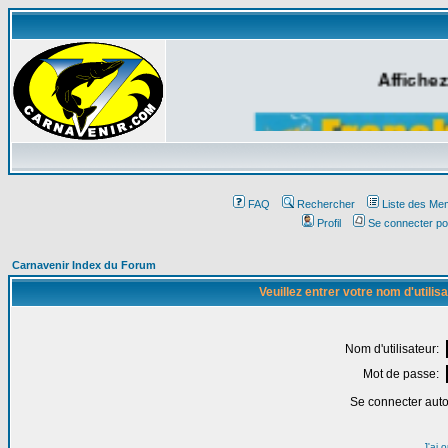
Affichez
FAQ
Rechercher
Liste des Me
Profil
Se connecter po
Carnavenir Index du Forum
Veuillez entrer votre nom d'utili
Nom d'utilisateur:
Mot de passe:
Se connecter aut
J'ai 