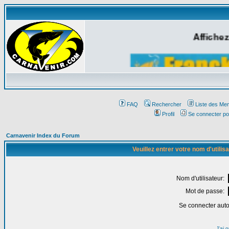
Affichez
FAQ
Rechercher
Liste des Me
Profil
Se connecter po
Carnavenir Index du Forum
Veuillez entrer votre nom d'utili
Nom d'utilisateur:
Mot de passe:
Se connecter aut
J'ai 