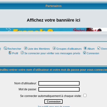
Partenaires
Affichez votre bannière ici
Q
Rechercher
Liste des Membres
Groupes d'utilisateurs
Album
S'enr
Profil
Se connecter pour vérifier ses messages privés
Connexion
euillez entrer votre nom d'utilisateur et votre mot de passe pour vous connecte
Nom d'utilisateur:
Mot de passe:
Se connecter automatiquement à chaque visite:
J'ai oublié mon mot de passe