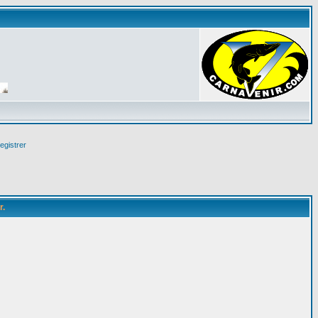
egistrer
r.