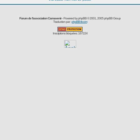
Forum de l'association Carnavenir
- Powered by
phpBB
© 2001, 2005 phpBB Group
Traduction par :
phpBB-fr.com
Inscriptions bloquées: 167224