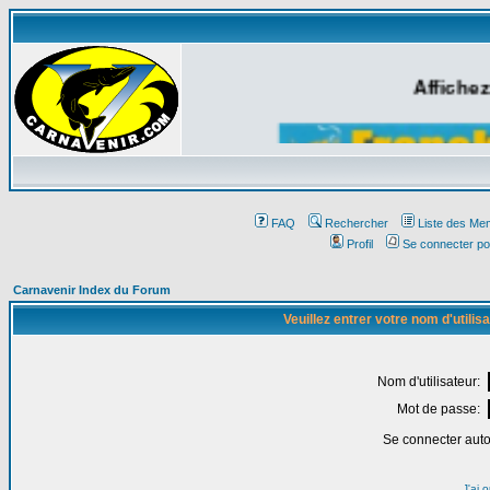
Affichez
FAQ
Rechercher
Liste des Me
Profil
Se connecter po
Carnavenir Index du Forum
Veuillez entrer votre nom d'utili
Nom d'utilisateur:
Mot de passe:
Se connecter aut
J'ai 