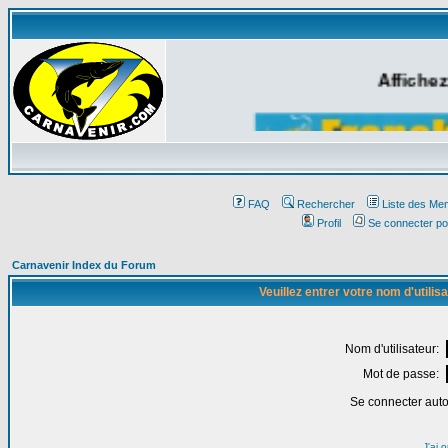
Affichez
FAQ
Rechercher
Liste des Me
Profil
Se connecter po
Carnavenir Index du Forum
Veuillez entrer votre nom d'utili
Nom d'utilisateur:
Mot de passe:
Se connecter aut
J'ai 