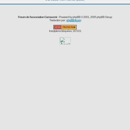
Forum de l'association Carnavenir
- Powered by
phpBB
© 2001, 2005 phpBB Group
Traduction par :
phpBB-fr.com
Inscriptions bloquées: 167221