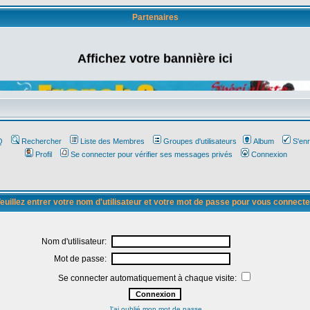
Partenaires
Affichez votre bannière ici
Q
Rechercher
Liste des Membres
Groupes d'utilisateurs
Album
S'enr
Profil
Se connecter pour vérifier ses messages privés
Connexion
euillez entrer votre nom d'utilisateur et votre mot de passe pour vous connecte
Nom d'utilisateur:
Mot de passe:
Se connecter automatiquement à chaque visite:
J'ai oublié mon mot de passe