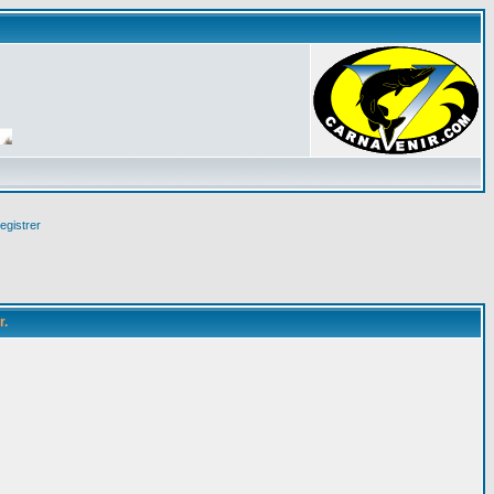
egistrer
r.