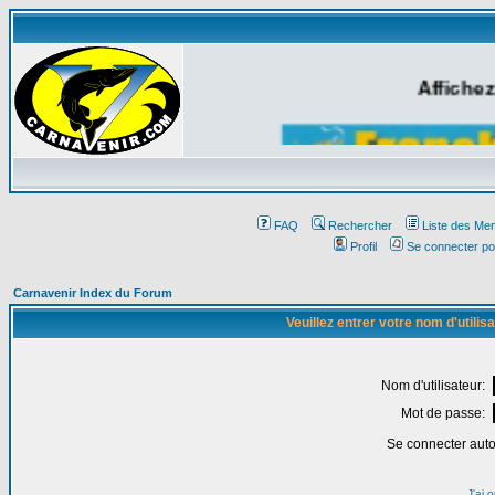
Affichez
FAQ
Rechercher
Liste des Me
Profil
Se connecter po
Carnavenir Index du Forum
Veuillez entrer votre nom d'utili
Nom d'utilisateur:
Mot de passe:
Se connecter aut
J'ai 