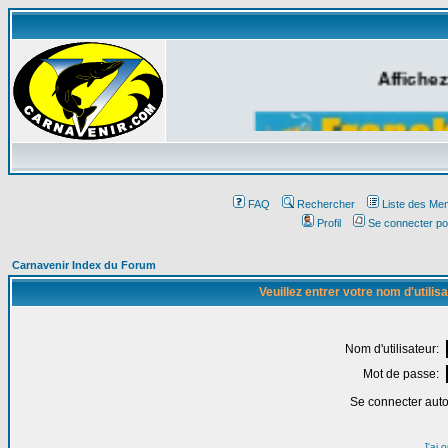
Affichez
FAQ
Rechercher
Liste des Me
Profil
Se connecter po
Carnavenir Index du Forum
Veuillez entrer votre nom d'utili
Nom d'utilisateur:
Mot de passe:
Se connecter aut
J'ai 