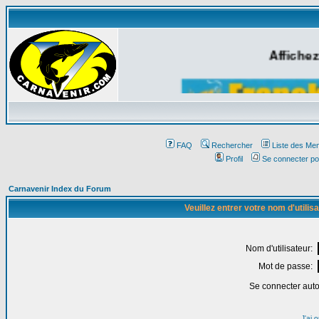
Affichez
FAQ
Rechercher
Liste des Me
Profil
Se connecter po
Carnavenir Index du Forum
Veuillez entrer votre nom d'utili
Nom d'utilisateur:
Mot de passe:
Se connecter aut
J'ai 