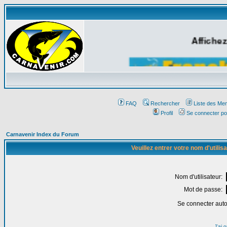
Affichez
FAQ
Rechercher
Liste des Me
Profil
Se connecter po
Carnavenir Index du Forum
Veuillez entrer votre nom d'utili
Nom d'utilisateur:
Mot de passe:
Se connecter aut
J'ai 