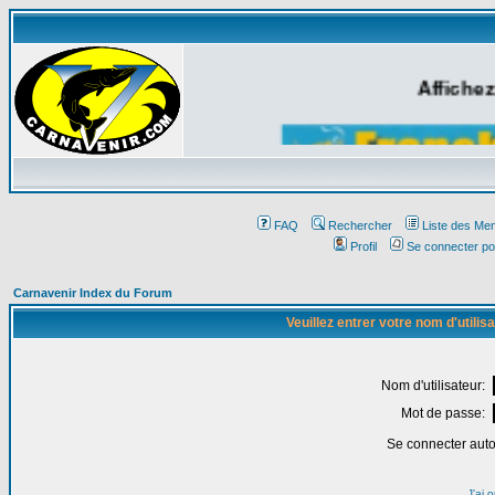
Affichez
FAQ
Rechercher
Liste des Me
Profil
Se connecter po
Carnavenir Index du Forum
Veuillez entrer votre nom d'utili
Nom d'utilisateur:
Mot de passe:
Se connecter aut
J'ai 