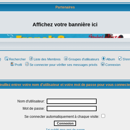
Partenaires
Affichez votre bannière ici
Q
Rechercher
Liste des Membres
Groupes d'utilisateurs
Album
S'enr
Profil
Se connecter pour vérifier ses messages privés
Connexion
euillez entrer votre nom d'utilisateur et votre mot de passe pour vous connecte
Nom d'utilisateur:
Mot de passe:
Se connecter automatiquement à chaque visite:
J'ai oublié mon mot de passe