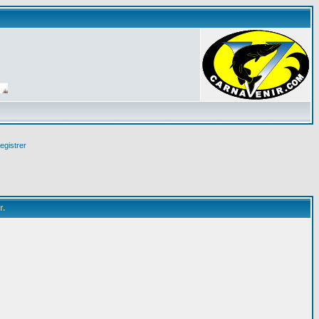
egistrer
r.