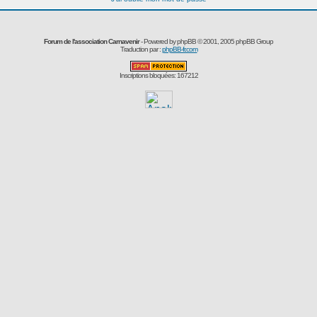
Forum de l'association Carnavenir
- Powered by
phpBB
© 2001, 2005 phpBB Group
Traduction par :
phpBB-fr.com
Inscriptions bloquées: 167212