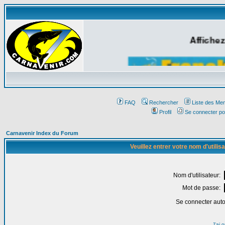
Affichez
FAQ
Rechercher
Liste des Me
Profil
Se connecter po
Carnavenir Index du Forum
Veuillez entrer votre nom d'utili
Nom d'utilisateur:
Mot de passe:
Se connecter aut
J'ai 