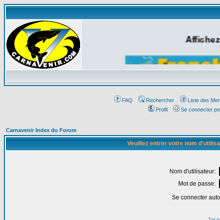
Affichez
FAQ
Rechercher
Liste des Me
Profil
Se connecter po
Carnavenir Index du Forum
Veuillez entrer votre nom d'utili
Nom d'utilisateur:
Mot de passe:
Se connecter aut
J'ai 