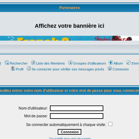
Partenaires
Affichez votre bannière ici
Q
Rechercher
Liste des Membres
Groupes d'utilisateurs
Album
S'enr
Profil
Se connecter pour vérifier ses messages privés
Connexion
euillez entrer votre nom d'utilisateur et votre mot de passe pour vous connecte
Nom d'utilisateur:
Mot de passe:
Se connecter automatiquement à chaque visite:
J'ai oublié mon mot de passe