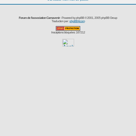
Forum de l'association Carnavenir
- Powered by
phpBB
© 2001, 2005 phpBB Group
Traduction par :
phpBB-fr.com
Inscriptions bloquées: 167212