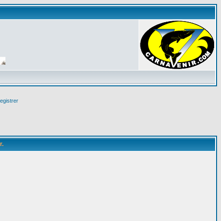
egistrer
r.