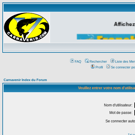
Affichez
FAQ
Rechercher
Liste des Me
Profil
Se connecter po
Carnavenir Index du Forum
Veuillez entrer votre nom d'utili
Nom d'utilisateur:
Mot de passe:
Se connecter aut
J'ai 