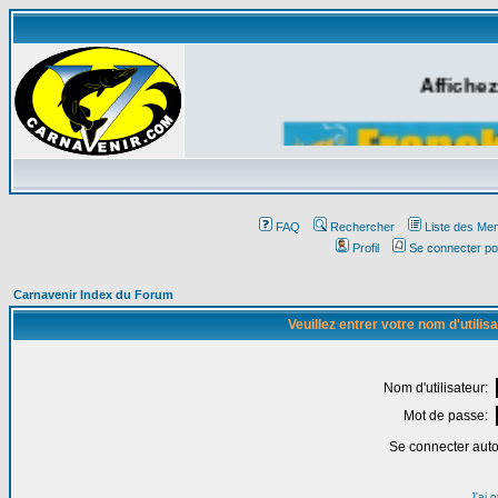
Affichez
FAQ
Rechercher
Liste des Me
Profil
Se connecter po
Carnavenir Index du Forum
Veuillez entrer votre nom d'utili
Nom d'utilisateur:
Mot de passe:
Se connecter aut
J'ai 