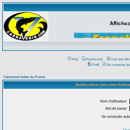
Affichez
FAQ
Rechercher
Liste des Me
Profil
Se connecter po
Carnavenir Index du Forum
Veuillez entrer votre nom d'utili
Nom d'utilisateur:
Mot de passe:
Se connecter aut
J'ai 