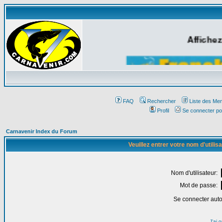
Affichez
FAQ
Rechercher
Liste des Me
Profil
Se connecter po
Carnavenir Index du Forum
Veuillez entrer votre nom d'utili
Nom d'utilisateur:
Mot de passe:
Se connecter aut
J'ai 