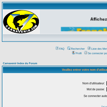
Affichez
FAQ
Rechercher
Liste des Me
Profil
Se connecter po
Carnavenir Index du Forum
Veuillez entrer votre nom d'utili
Nom d'utilisateur:
Mot de passe:
Se connecter aut
J'ai 