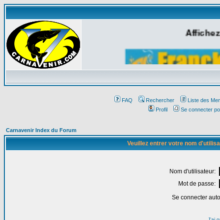
Affichez
FAQ
Rechercher
Liste des Me
Profil
Se connecter po
Carnavenir Index du Forum
Veuillez entrer votre nom d'utili
Nom d'utilisateur:
Mot de passe:
Se connecter aut
J'ai 