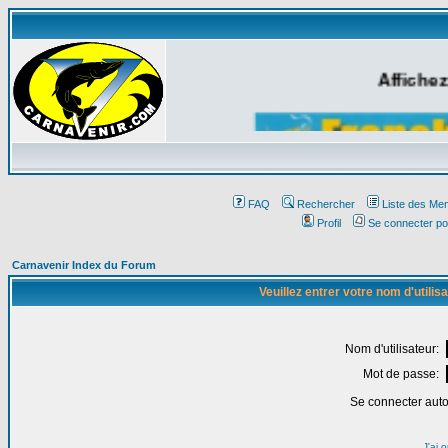
Affichez
FAQ
Rechercher
Liste des Me
Profil
Se connecter po
Carnavenir Index du Forum
Veuillez entrer votre nom d'utili
Nom d'utilisateur:
Mot de passe:
Se connecter aut
J'ai 