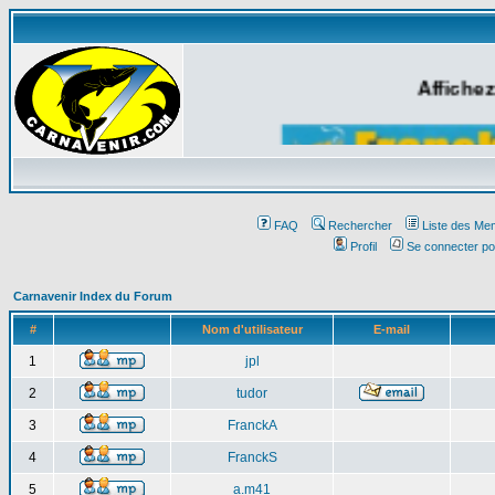
Affichez
FAQ
Rechercher
Liste des Me
Profil
Se connecter po
Carnavenir Index du Forum
#
Nom d'utilisateur
E-mail
1
jpl
2
tudor
3
FranckA
4
FranckS
5
a.m41