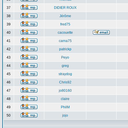
37
DIDIER ROUX
38
Jérôme
39
fred75
40
cacouette
41
carna75
42
patrickp
43
Peyo
44
greg
45
straydog
46
Chris92
47
jo80160
48
claire
49
PhilM
50
jojo