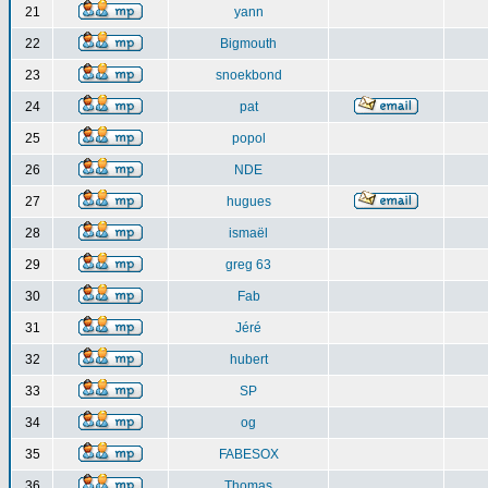
21
yann
22
Bigmouth
23
snoekbond
24
pat
25
popol
26
NDE
27
hugues
28
ismaël
29
greg 63
30
Fab
31
Jéré
32
hubert
33
SP
34
og
35
FABESOX
36
Thomas