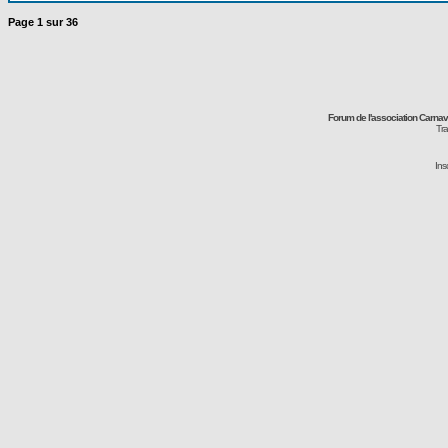
Page
1
sur
36
Forum de l'association Carna
Tra
Ins