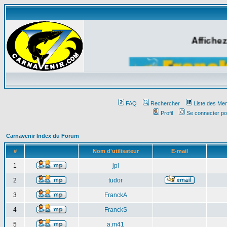
Affichez
FAQ
Rechercher
Liste des Me
Profil
Se connecter po
Carnavenir Index du Forum
#
Nom d'utilisateur
E-mail
1
jpl
2
tudor
3
FranckA
4
FranckS
5
a.m41