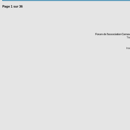
Page
1
sur
36
Forum de l'association Carna
Tra
Ins