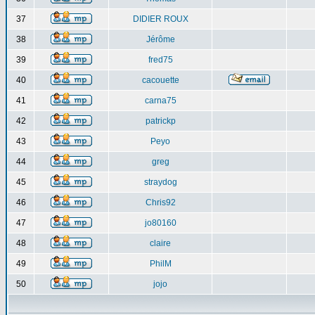
37
DIDIER ROUX
38
Jérôme
39
fred75
40
cacouette
41
carna75
42
patrickp
43
Peyo
44
greg
45
straydog
46
Chris92
47
jo80160
48
claire
49
PhilM
50
jojo