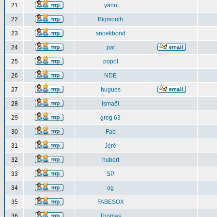
21
yann
22
Bigmouth
23
snoekbond
24
pat
25
popol
26
NDE
27
hugues
28
ismaël
29
greg 63
30
Fab
31
Jéré
32
hubert
33
SP
34
og
35
FABESOX
36
Thomas