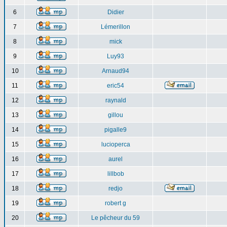
6
Didier
7
Lémerillon
8
mick
9
Luy93
10
Arnaud94
11
eric54
12
raynald
13
gillou
14
pigalle9
15
lucioperca
16
aurel
17
lillbob
18
redjo
19
robert g
20
Le pêcheur du 59