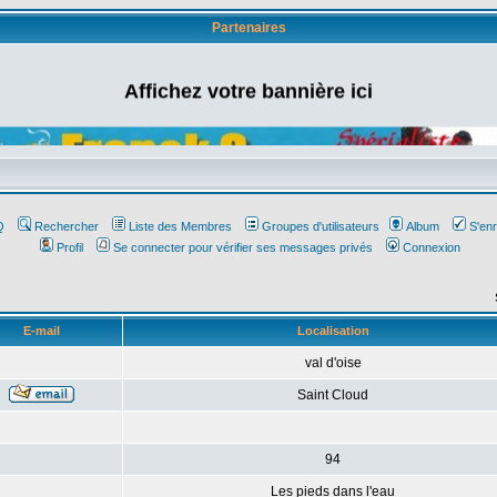
Partenaires
Affichez votre bannière ici
Q
Rechercher
Liste des Membres
Groupes d'utilisateurs
Album
S'enr
Profil
Se connecter pour vérifier ses messages privés
Connexion
E-mail
Localisation
val d'oise
Saint Cloud
94
Les pieds dans l'eau