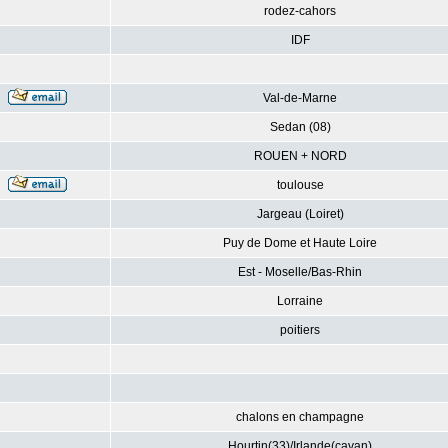
rodez-cahors
IDF
Val-de-Marne
Sedan (08)
ROUEN + NORD
toulouse
Jargeau (Loiret)
Puy de Dome et Haute Loire
Est - Moselle/Bas-Rhin
Lorraine
poitiers
chalons en champagne
Hourtin(33)/Irlande(cavan)