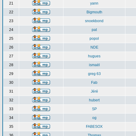
21
yann
22
Bigmouth
23
snoekbond
24
pat
25
popol
26
NDE
27
hugues
28
ismaël
29
greg 63
30
Fab
31
Jéré
32
hubert
33
SP
34
og
35
FABESOX
36
Thomas