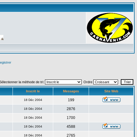
egistrer
Sélectionner la méthode de tri:
Ordre
Inscrit le
Messages
Site Web
199
18 Déc 2004
2876
18 Déc 2004
1700
18 Déc 2004
4588
18 Déc 2004
2765
18 Déc 2004