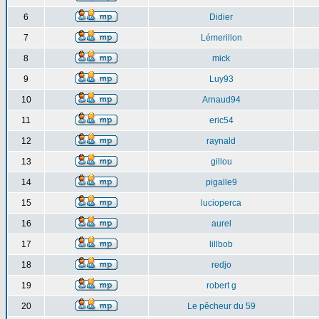
6
Didier
7
Lémerillon
8
mick
9
Luy93
10
Arnaud94
11
eric54
12
raynald
13
gillou
14
pigalle9
15
lucioperca
16
aurel
17
lillbob
18
redjo
19
robert g
20
Le pêcheur du 59