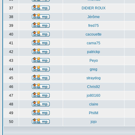
37
DIDIER ROUX
38
Jérôme
39
fred75
40
cacouette
41
carna75
42
patrickp
43
Peyo
44
greg
45
straydog
46
Chris92
47
jo80160
48
claire
49
PhilM
50
jojo