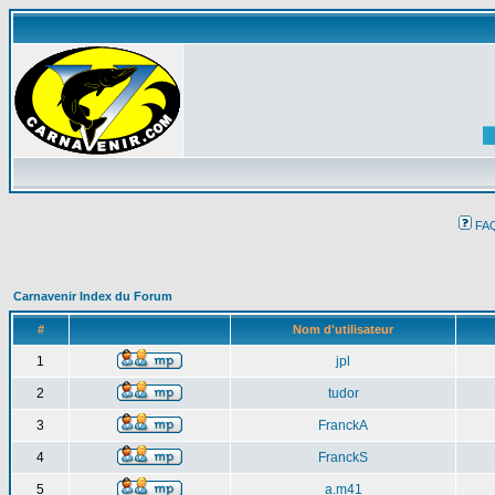
FA
Carnavenir Index du Forum
#
Nom d'utilisateur
1
jpl
2
tudor
3
FranckA
4
FranckS
5
a.m41