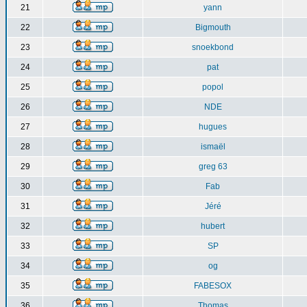
21
yann
22
Bigmouth
23
snoekbond
24
pat
25
popol
26
NDE
27
hugues
28
ismaël
29
greg 63
30
Fab
31
Jéré
32
hubert
33
SP
34
og
35
FABESOX
36
Thomas