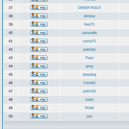
37
DIDIER ROUX
38
Jérôme
39
fred75
40
cacouette
41
carna75
42
patrickp
43
Peyo
44
greg
45
straydog
46
Chris92
47
jo80160
48
claire
49
PhilM
50
jojo