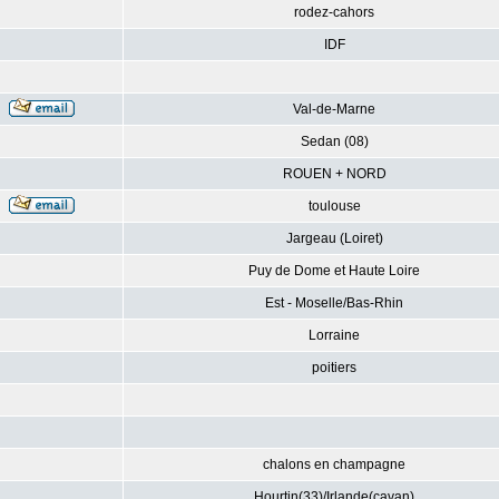
rodez-cahors
IDF
Val-de-Marne
Sedan (08)
ROUEN + NORD
toulouse
Jargeau (Loiret)
Puy de Dome et Haute Loire
Est - Moselle/Bas-Rhin
Lorraine
poitiers
chalons en champagne
Hourtin(33)/Irlande(cavan)