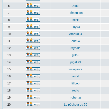
6
Didier
7
Lémerillon
8
mick
9
Luy93
10
Arnaud94
11
eric54
12
raynald
13
gillou
14
pigalle9
15
lucioperca
16
aurel
17
lillbob
18
redjo
19
robert g
20
Le pêcheur du 59