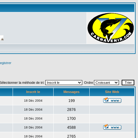
egistrer
Sélectionner la méthode de tri:
Ordre
Inscrit le
Messages
Site Web
199
18 Déc 2004
2876
18 Déc 2004
1700
18 Déc 2004
4588
18 Déc 2004
2765
18 Déc 2004