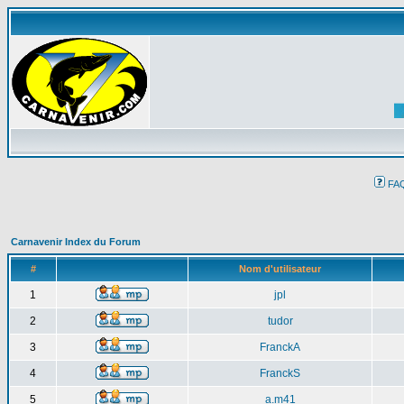
FA
Carnavenir Index du Forum
#
Nom d'utilisateur
1
jpl
2
tudor
3
FranckA
4
FranckS
5
a.m41