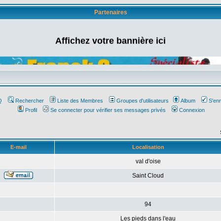
Partenaires
Affichez votre bannière ici
Q
Rechercher
Liste des Membres
Groupes d'utilisateurs
Album
S'enr
Profil
Se connecter pour vérifier ses messages privés
Connexion
E-mail
Localisation
val d'oise
Saint Cloud
94
Les pieds dans l'eau