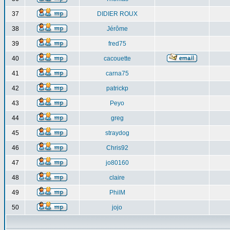
37
DIDIER ROUX
38
Jérôme
39
fred75
40
cacouette
41
carna75
42
patrickp
43
Peyo
44
greg
45
straydog
46
Chris92
47
jo80160
48
claire
49
PhilM
50
jojo