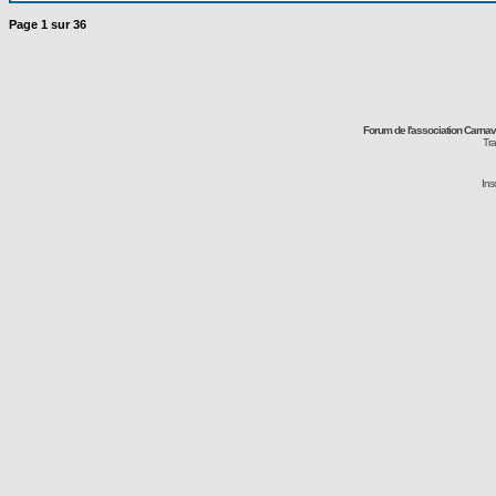
Page
1
sur
36
Forum de l'association Carna
Tra
Ins