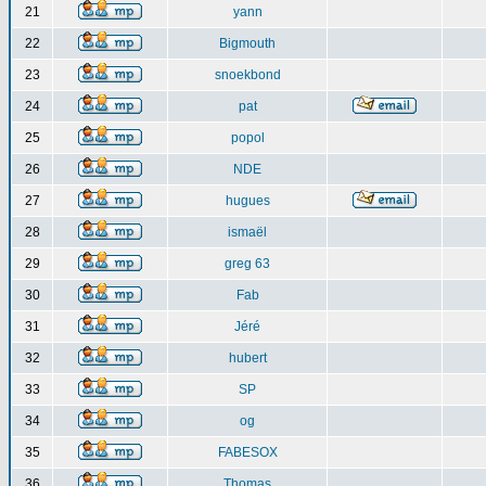
21
yann
22
Bigmouth
23
snoekbond
24
pat
25
popol
26
NDE
27
hugues
28
ismaël
29
greg 63
30
Fab
31
Jéré
32
hubert
33
SP
34
og
35
FABESOX
36
Thomas