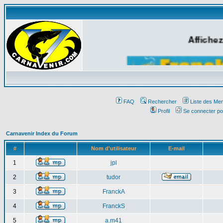
Affichez
FAQ
Rechercher
Liste des Me
Profil
Se connecter po
Carnavenir Index du Forum
#
Nom d'utilisateur
E-mail
1
jpl
2
tudor
3
FranckA
4
FranckS
5
a.m41