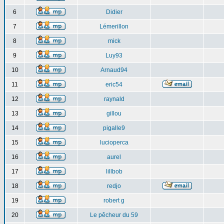
6
Didier
7
Lémerillon
8
mick
9
Luy93
10
Arnaud94
11
eric54
12
raynald
13
gillou
14
pigalle9
15
lucioperca
16
aurel
17
lillbob
18
redjo
19
robert g
20
Le pêcheur du 59