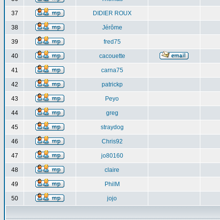
37
DIDIER ROUX
38
Jérôme
39
fred75
40
cacouette
41
carna75
42
patrickp
43
Peyo
44
greg
45
straydog
46
Chris92
47
jo80160
48
claire
49
PhilM
50
jojo