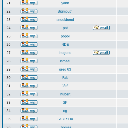
21
yann
22
Bigmouth
23
snoekbond
24
pat
25
popol
26
NDE
27
hugues
28
ismaël
29
greg 63
30
Fab
31
Jéré
32
hubert
33
SP
34
og
35
FABESOX
36
Thomas