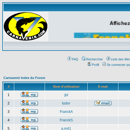
Affichez
FAQ
Rechercher
Liste des Me
Profil
Se connecter po
Carnavenir Index du Forum
#
Nom d'utilisateur
E-mail
1
jpl
2
tudor
3
FranckA
4
FranckS
5
a.m41