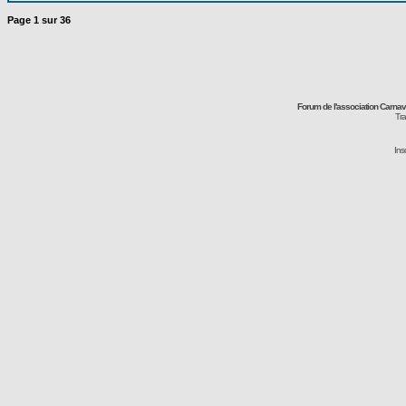
Page
1
sur
36
Forum de l'association Carna
Tra
Ins