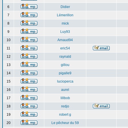
6
Didier
7
Lémerillon
8
mick
9
Luy93
10
Arnaud94
11
eric54
12
raynald
13
gillou
14
pigalle9
15
lucioperca
16
aurel
17
lillbob
18
redjo
19
robert g
20
Le pêcheur du 59