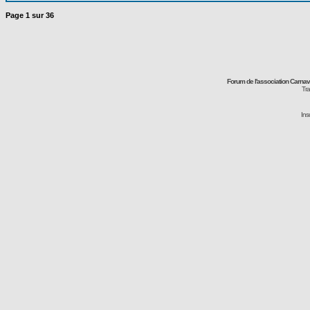
Page
1
sur
36
Forum de l'association Carna
Tra
Ins