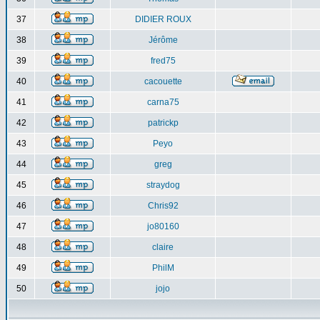
37
DIDIER ROUX
38
Jérôme
39
fred75
40
cacouette
41
carna75
42
patrickp
43
Peyo
44
greg
45
straydog
46
Chris92
47
jo80160
48
claire
49
PhilM
50
jojo