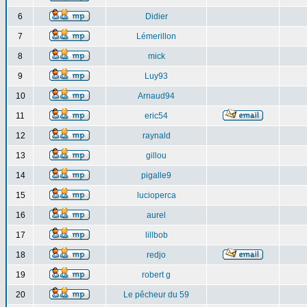
6
Didier
7
Lémerillon
8
mick
9
Luy93
10
Arnaud94
11
eric54
12
raynald
13
gillou
14
pigalle9
15
lucioperca
16
aurel
17
lillbob
18
redjo
19
robert g
20
Le pêcheur du 59