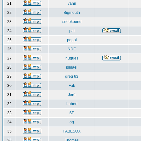
21
yann
22
Bigmouth
23
snoekbond
24
pat
25
popol
26
NDE
27
hugues
28
ismaël
29
greg 63
30
Fab
31
Jéré
32
hubert
33
SP
34
og
35
FABESOX
36
Thomas