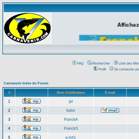
Affichez
FAQ
Rechercher
Liste des Me
Profil
Se connecter po
Carnavenir Index du Forum
#
Nom d'utilisateur
E-mail
1
jpl
2
tudor
3
FranckA
4
FranckS
5
a.m41