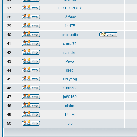
37
DIDIER ROUX
38
Jérôme
39
fred75
40
cacouette
41
carna75
42
patrickp
43
Peyo
44
greg
45
straydog
46
Chris92
47
jo80160
48
claire
49
PhilM
50
jojo