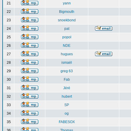
21
yann
22
Bigmouth
23
snoekbond
24
pat
25
popol
26
NDE
27
hugues
28
ismaël
29
greg 63
30
Fab
31
Jéré
32
hubert
33
SP
34
og
35
FABESOX
36
Thomas