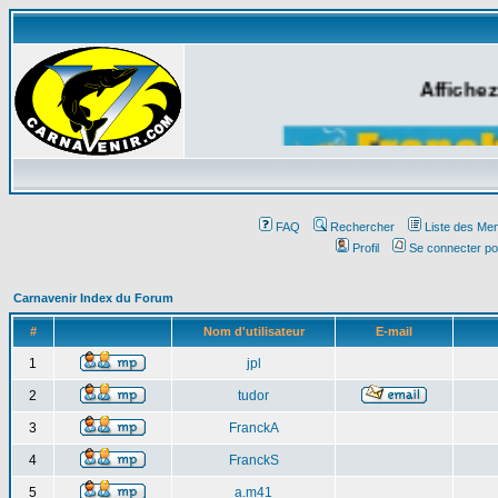
Affichez
FAQ
Rechercher
Liste des Me
Profil
Se connecter po
Carnavenir Index du Forum
#
Nom d'utilisateur
E-mail
1
jpl
2
tudor
3
FranckA
4
FranckS
5
a.m41