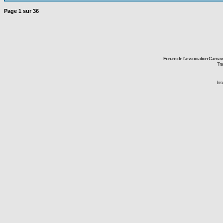
Page
1
sur
36
Forum de l'association Carna
Tra
Ins