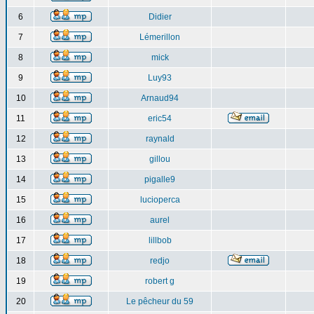
6
Didier
7
Lémerillon
8
mick
9
Luy93
10
Arnaud94
11
eric54
12
raynald
13
gillou
14
pigalle9
15
lucioperca
16
aurel
17
lillbob
18
redjo
19
robert g
20
Le pêcheur du 59