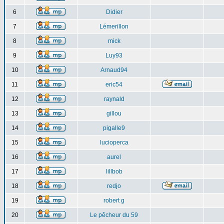
6
Didier
7
Lémerillon
8
mick
9
Luy93
10
Arnaud94
11
eric54
12
raynald
13
gillou
14
pigalle9
15
lucioperca
16
aurel
17
lillbob
18
redjo
19
robert g
20
Le pêcheur du 59