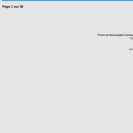
Page
1
sur
36
Forum de l'association Carna
Tra
Ins