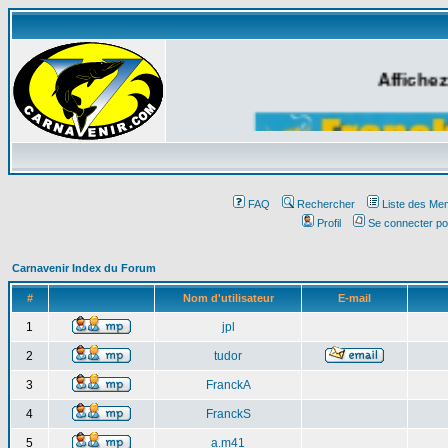
Affichez
FAQ
Rechercher
Liste des Me
Profil
Se connecter po
Carnavenir Index du Forum
#
Nom d'utilisateur
E-mail
1
jpl
2
tudor
3
FranckA
4
FranckS
5
a.m41