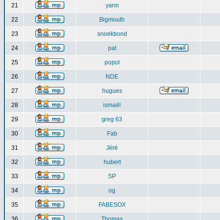
21
yann
22
Bigmouth
23
snoekbond
24
pat
25
popol
26
NDE
27
hugues
28
ismaël
29
greg 63
30
Fab
31
Jéré
32
hubert
33
SP
34
og
35
FABESOX
36
Thomas