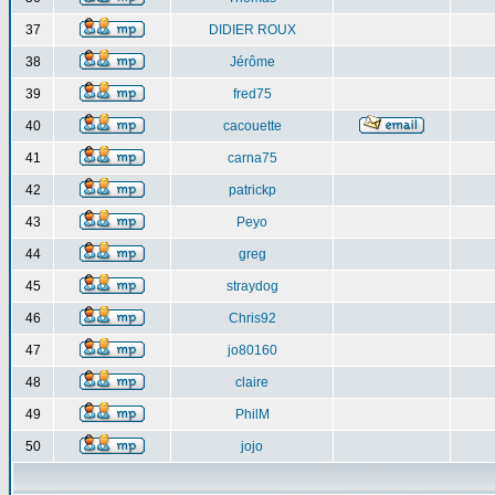
37
DIDIER ROUX
38
Jérôme
39
fred75
40
cacouette
41
carna75
42
patrickp
43
Peyo
44
greg
45
straydog
46
Chris92
47
jo80160
48
claire
49
PhilM
50
jojo